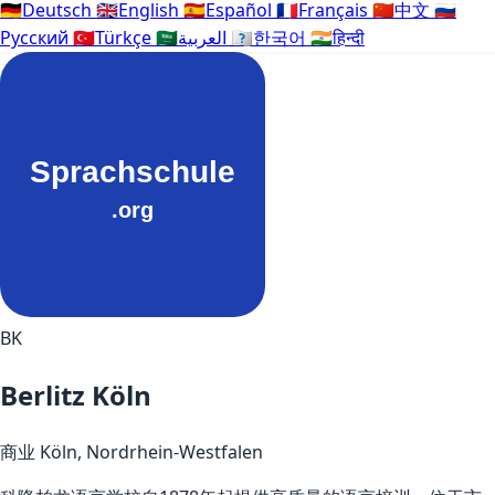
🇩🇪
Deutsch
🇬🇧
English
🇪🇸
Español
🇫🇷
Français
🇨🇳
中文
🇷🇺
Русский
🇹🇷
Türkçe
🇸🇦
العربية
🇰🇷
한국어
🇮🇳
हिन्दी
BK
Berlitz Köln
商业
Köln, Nordrhein-Westfalen