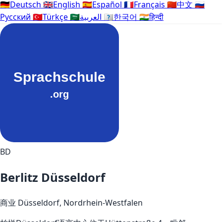
🇩🇪
Deutsch
🇬🇧
English
🇪🇸
Español
🇫🇷
Français
🇨🇳
中文
🇷🇺
Русский
🇹🇷
Türkçe
🇸🇦
العربية
🇰🇷
한국어
🇮🇳
हिन्दी
BD
Berlitz Düsseldorf
商业
Düsseldorf, Nordrhein-Westfalen