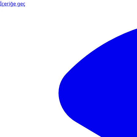
İçeriğe geç