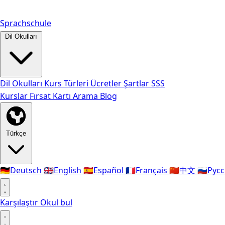
Sprachschule
Dil Okulları
Dil Okulları
Kurs Türleri
Ücretler
Şartlar
SSS
Kurslar
Fırsat Kartı
Arama
Blog
Türkçe
🇩🇪
Deutsch
🇬🇧
English
🇪🇸
Español
🇫🇷
Français
🇨🇳
中文
🇷🇺
Рус
Karşılaştır
Okul bul