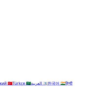
ский
🇹🇷
Türkçe
🇸🇦
العربية
🇰🇷
한국어
🇮🇳
हिन्दी