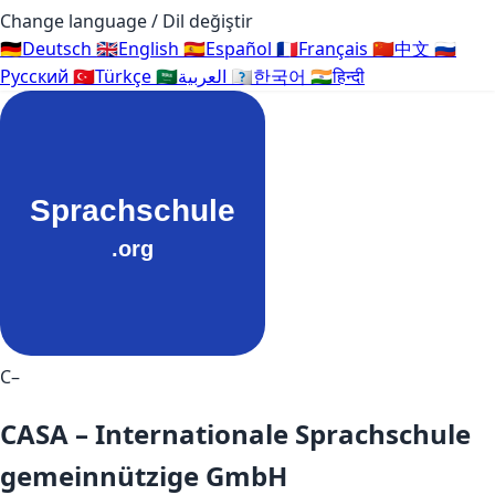
Change language / Dil değiştir
🇩🇪
Deutsch
🇬🇧
English
🇪🇸
Español
🇫🇷
Français
🇨🇳
中文
🇷🇺
Русский
🇹🇷
Türkçe
🇸🇦
العربية
🇰🇷
한국어
🇮🇳
हिन्दी
C–
CASA – Internationale Sprachschule
gemeinnützige GmbH