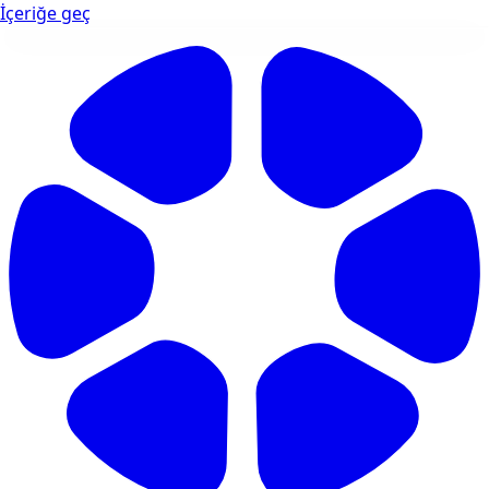
İçeriğe geç