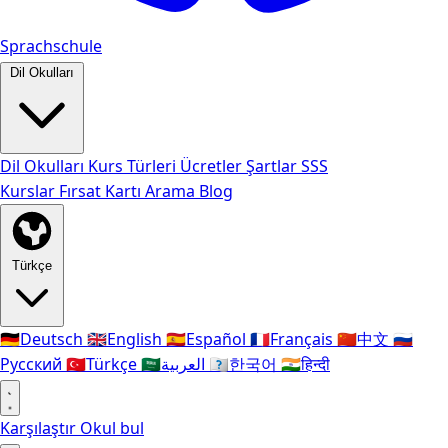
Sprachschule
Dil Okulları
Dil Okulları
Kurs Türleri
Ücretler
Şartlar
SSS
Kurslar
Fırsat Kartı
Arama
Blog
Türkçe
🇩🇪
Deutsch
🇬🇧
English
🇪🇸
Español
🇫🇷
Français
🇨🇳
中文
🇷🇺
Русский
🇹🇷
Türkçe
🇸🇦
العربية
🇰🇷
한국어
🇮🇳
हिन्दी
Karşılaştır
Okul bul