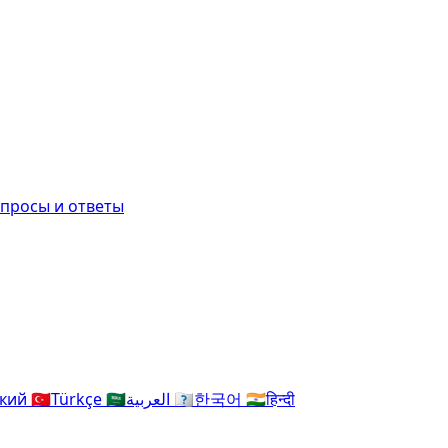
просы и ответы
ский
🇹🇷
Türkçe
🇸🇦
العربية
🇰🇷
한국어
🇮🇳
हिन्दी