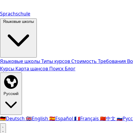
Sprachschule
Языковые школы
Языковые школы
Типы курсов
Стоимость
Требования
Во
Курсы
Карта шансов
Поиск
Блог
Русский
🇩🇪
Deutsch
🇬🇧
English
🇪🇸
Español
🇫🇷
Français
🇨🇳
中文
🇷🇺
Рус