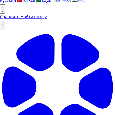
Русский
🇹🇷
Türkçe
🇸🇦
العربية
🇰🇷
한국어
🇮🇳
हिन्दी
Сравнить
Найти школу