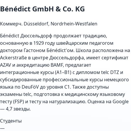
Bénédict GmbH & Co. KG
Коммерч.
Düsseldorf, Nordrhein-Westfalen
Бénédict Дюссельдорф продолжает традицию,
основанную в 1929 году швейцарским педагогом
доктором Гастоном Бénédict'ом. Школа расположена на
Ackerstraße в центре Дюссельдорфа, имеет сертификат
AZAV и аккредитацию BAMF, предлагает
интеграционные курсы (A1–B1) с дипломом telc DTZ и
субсидированные профессиональные курсы немецкого
языка по DeuFöV до уровня C1. Также доступны
экзамены telc, подготовка к медицинскому языковому
тесту (FSP) и тесту на натурализацию. Оценка на Google
— 4,7 звезды.
Студенты
—