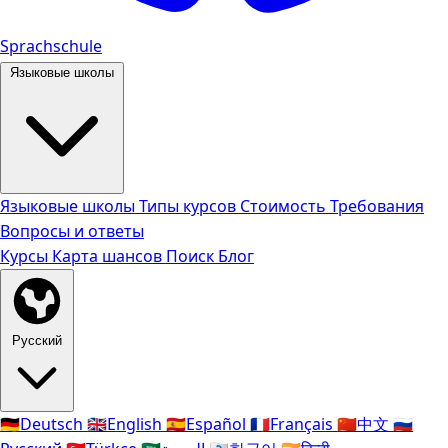
Sprachschule
Языковые школы
Языковые школы
Типы курсов
Стоимость
Требования
Вопросы и ответы
Курсы
Карта шансов
Поиск
Блог
Русский
🇩🇪
Deutsch
🇬🇧
English
🇪🇸
Español
🇫🇷
Français
🇨🇳
中文
🇷🇺