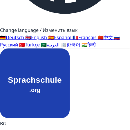
Change language / Изменить язык
🇩🇪
Deutsch
🇬🇧
English
🇪🇸
Español
🇫🇷
Français
🇨🇳
中文
🇷🇺
Русский
🇹🇷
Türkçe
🇸🇦
العربية
🇰🇷
한국어
🇮🇳
हिन्दी
BG