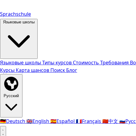
Sprachschule
Языковые школы
Языковые школы
Типы курсов
Стоимость
Требования
Во
Курсы
Карта шансов
Поиск
Блог
Русский
🇩🇪
Deutsch
🇬🇧
English
🇪🇸
Español
🇫🇷
Français
🇨🇳
中文
🇷🇺
Рус