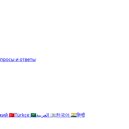
просы и ответы
ский
🇹🇷
Türkçe
🇸🇦
العربية
🇰🇷
한국어
🇮🇳
हिन्दी