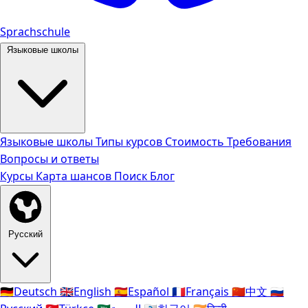
Sprachschule
Языковые школы
Языковые школы
Типы курсов
Стоимость
Требования
Вопросы и ответы
Курсы
Карта шансов
Поиск
Блог
Русский
🇩🇪
Deutsch
🇬🇧
English
🇪🇸
Español
🇫🇷
Français
🇨🇳
中文
🇷🇺