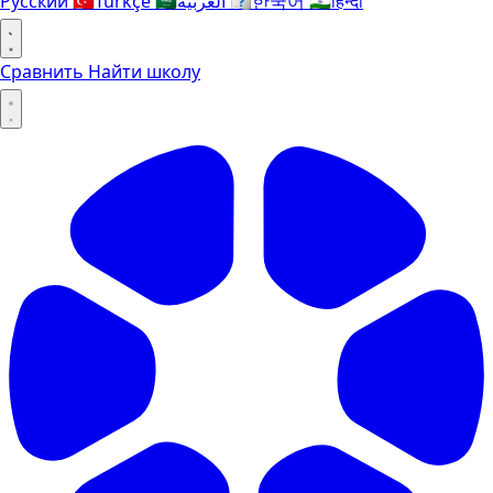
Русский
🇹🇷
Türkçe
🇸🇦
العربية
🇰🇷
한국어
🇮🇳
हिन्दी
Сравнить
Найти школу