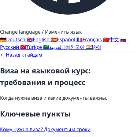
Change language / Изменить язык
🇩🇪
Deutsch
🇬🇧
English
🇪🇸
Español
🇫🇷
Français
🇨🇳
中文
🇷🇺
Русский
🇹🇷
Türkçe
🇸🇦
العربية
🇰🇷
한국어
🇮🇳
हिन्दी
← Назад к гайдам
Виза на языковой курс:
требования и процесс
Когда нужна виза и какие документы важны.
Ключевые пункты
Кому нужна виза?
Документы и сроки