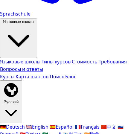
Sprachschule
Языковые школы
Языковые школы
Типы курсов
Стоимость
Требования
Вопросы и ответы
Курсы
Карта шансов
Поиск
Блог
Русский
🇩🇪
Deutsch
🇬🇧
English
🇪🇸
Español
🇫🇷
Français
🇨🇳
中文
🇷🇺