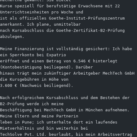
Kurse speziell für berufstätige Erwachsene mit 22 
Unterrichtseinheiten pro Woche und
ist als offizielles Goethe-Institut-Prüfungszentrum 
anerkannt. Ich plane, unmittelbar
nach Kursabschluss die Goethe-Zertifikat-B2-Prüfung 
abzulegen.
Meine Finanzierung ist vollständig gesichert: Ich habe 
ein Sperrkonto bei Expatrio
eröffnet und einen Betrag von 6.546 € hinterlegt 
(Kontobestätigung beiliegend). Darüber
hinaus trägt mein zukünftiger Arbeitgeber MechTech GmbH 
die Kursgebühren in Höhe von
3.600 € (Nachweis beiliegend).
Nach erfolgreichem Kursabschluss und dem Bestehen der 
B2-Prüfung werde ich meine
Beschäftigung bei MechTech GmbH in München aufnehmen. 
Meine Eltern und meine Partnerin
leben in Pune; ich unterhalte dort ein laufendes 
Mietverhältnis und bin weiterhin bei
TechSolve Pvt. Ltd. beurlaubt, bis mein Arbeitsvertrag 