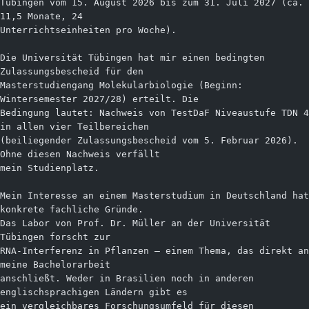
Tübingen vom 15. August 2026 bis zum 31. Juli 2027 (ca. 
11,5 Monate, 24
Unterrichtseinheiten pro Woche).
Die Universität Tübingen hat mir einen bedingten 
Zulassungsbescheid für den
Masterstudiengang Molekularbiologie (Beginn: 
Wintersemester 2027/28) erteilt. Die
Bedingung lautet: Nachweis von TestDaF Niveaustufe TDN 4 
in allen vier Teilbereichen
(beiliegender Zulassungsbescheid vom 5. Februar 2026). 
Ohne diesen Nachweis verfällt
mein Studienplatz.
Mein Interesse an einem Masterstudium in Deutschland hat 
konkrete fachliche Gründe.
Das Labor von Prof. Dr. Müller an der Universität 
Tübingen forscht zur
RNA-Interferenz in Pflanzen — einem Thema, das direkt an 
meine Bachelorarbeit
anschließt. Weder in Brasilien noch in anderen 
englischsprachigen Ländern gibt es
ein vergleichbares Forschungsumfeld für diesen 