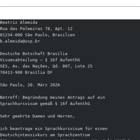
Beatriz Almeida
Rua das Palmeiras 78, Apt. 12
01234-000 São Paulo, Brasilien
b.almeida@usp.br
Deutsche Botschaft Brasília
Visumsabteilung – § 16f AufenthG
SES, Av. das Nações, Qd. 807, Lote 25
70413-900 Brasília DF
São Paulo, 20. März 2026
Betreff: Begründung meines Antrags auf ein 
Sprachkursvisum gemäß § 16f AufenthG
Sehr geehrte Damen und Herren,
ich beantrage ein Sprachkursvisum für einen 
Deutschintensivkurs am Sprachzentrum