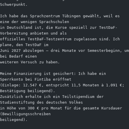
Schwerpunkt.
Ich habe das Sprachzentrum Tübingen gewählt, weil es 
eine der wenigen Sprachschulen
in Deutschland ist, die Kurse speziell zur TestDaF-
Vorbereitung anbieten und als
offizielles TestDaF-Testzentrum zugelassen sind. Ich 
plane, den TestDaF im
Juni 2027 abzulegen — drei Monate vor Semesterbeginn, um 
bei Bedarf einen
weiteren Versuch zu haben.
Meine Finanzierung ist gesichert: Ich habe ein 
Sperrkonto bei Fintiba eröffnet
(Einlage: 12.547 €, entspricht 11,5 Monaten à 1.091 €; 
Bestätigung beiliegend).
Zusätzlich erhalte ich ein Teilstipendium der 
Studienstiftung des deutschen Volkes
in Höhe von 300 € pro Monat für die gesamte Kursdauer 
(Bewilligungsschreiben
beiliegend).