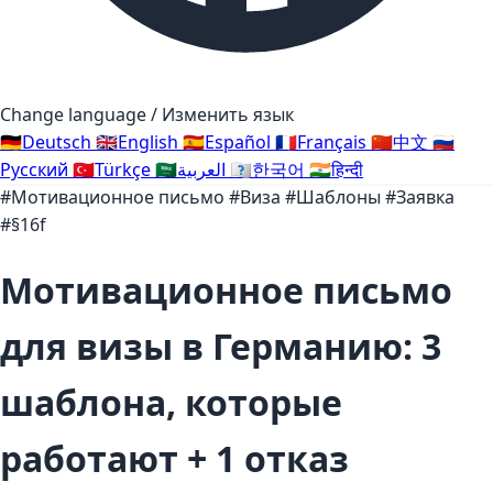
Change language / Изменить язык
🇩🇪
Deutsch
🇬🇧
English
🇪🇸
Español
🇫🇷
Français
🇨🇳
中文
🇷🇺
Русский
🇹🇷
Türkçe
🇸🇦
العربية
🇰🇷
한국어
🇮🇳
हिन्दी
#Мотивационное письмо
#Виза
#Шаблоны
#Заявка
#§16f
Мотивационное письмо
для визы в Германию: 3
шаблона, которые
работают + 1 отказ