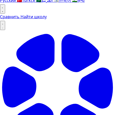
Русский
🇹🇷
Türkçe
🇸🇦
العربية
🇰🇷
한국어
🇮🇳
हिन्दी
Сравнить
Найти школу