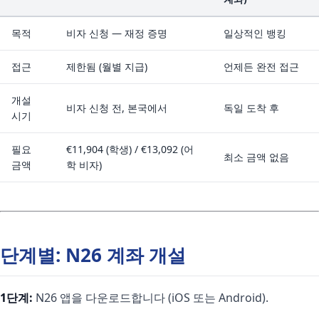
목적
비자 신청 — 재정 증명
일상적인 뱅킹
접근
제한됨 (월별 지급)
언제든 완전 접근
개설
비자 신청 전, 본국에서
독일 도착 후
시기
필요
€11,904 (학생) / €13,092 (어
최소 금액 없음
금액
학 비자)
단계별: N26 계좌 개설
1단계:
N26 앱을 다운로드합니다 (iOS 또는 Android).