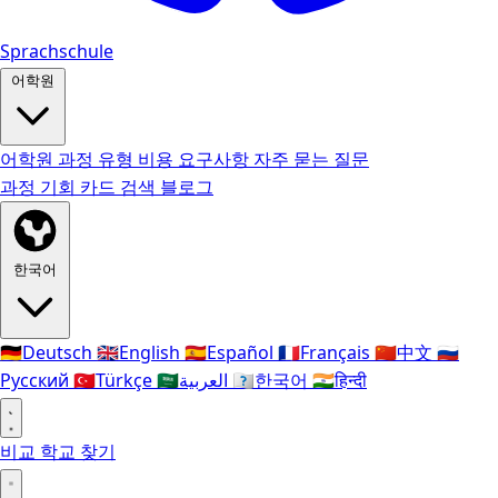
Sprachschule
어학원
어학원
과정 유형
비용
요구사항
자주 묻는 질문
과정
기회 카드
검색
블로그
한국어
🇩🇪
Deutsch
🇬🇧
English
🇪🇸
Español
🇫🇷
Français
🇨🇳
中文
🇷🇺
Русский
🇹🇷
Türkçe
🇸🇦
العربية
🇰🇷
한국어
🇮🇳
हिन्दी
비교
학교 찾기