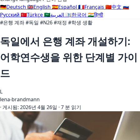
🇩🇪
Deutsch
🇬🇧
English
🇪🇸
Español
🇫🇷
Français
🇨🇳
中文
🇷🇺
Русский
🇹🇷
Türkçe
🇸🇦
العربية
🇰🇷
한국어
🇮🇳
हिन्दी
#은행 계좌
#독일
#N26
#재정
#학생 생활
독일에서 은행 계좌 개설하기:
어학연수생을 위한 단계별 가이
드
L
lena-brandmann
·
게시됨:
2026년 4월 26일
·
7 분 읽기