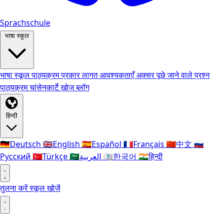
Sprachschule
भाषा स्कूल
भाषा स्कूल
पाठ्यक्रम प्रकार
लागत
आवश्यकताएँ
अक्सर पूछे जाने वाले प्रश्न
पाठ्यक्रम
चांसेनकार्टे
खोज
ब्लॉग
हिन्दी
🇩🇪
Deutsch
🇬🇧
English
🇪🇸
Español
🇫🇷
Français
🇨🇳
中文
🇷🇺
Русский
🇹🇷
Türkçe
🇸🇦
العربية
🇰🇷
한국어
🇮🇳
हिन्दी
तुलना करें
स्कूल खोजें