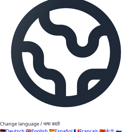
Change language / भाषा बदलें
🇩🇪
Deutsch
🇬🇧
English
🇪🇸
Español
🇫🇷
Français
🇨🇳
中文
🇷🇺