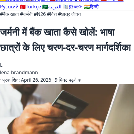
Русский
🇹🇷
Türkçe
🇸🇦
العربية
🇰🇷
한국어
🇮🇳
हिन्दी
#बैंक खाता
#जर्मनी
#N26
#वित्त
#छात्र जीवन
जर्मनी में बैंक खाता कैसे खोलें: भाषा
छात्रों के लिए चरण-दर-चरण मार्गदर्शिका
L
lena-brandmann
·
प्रकाशित:
April 26, 2026
·
9 मिनट पढ़ने का