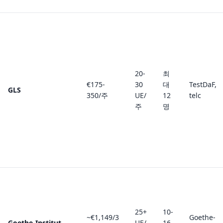
20-
최
€175-
30
대
TestDaF,
GLS
350/주
UE/
12
telc
주
명
25+
10-
~€1,149/3
Goethe-
Goethe-Institut
UE/
16