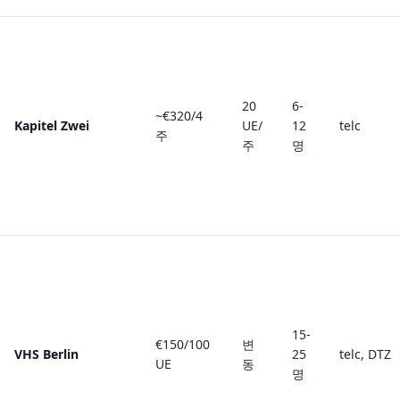
20
6-
~€320/4
Kapitel Zwei
UE/
12
telc
주
주
명
15-
€150/100
변
VHS Berlin
25
telc, DTZ
UE
동
명