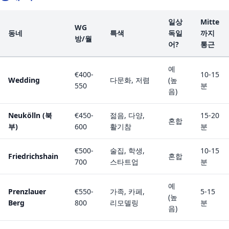
일상
Mitte
WG
동네
특색
독일
까지
방/월
어?
통근
예
€400-
10-15
Wedding
다문화, 저렴
(높
550
분
음)
Neukölln (북
€450-
젊음, 다양,
15-20
혼합
부)
600
활기참
분
€500-
술집, 학생,
10-15
Friedrichshain
혼합
700
스타트업
분
예
Prenzlauer
€550-
가족, 카페,
5-15
(높
Berg
800
리모델링
분
음)