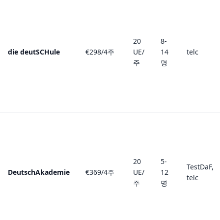
20
8-
die deutSCHule
€298/4주
UE/
14
telc
주
명
20
5-
TestDaF,
DeutschAkademie
€369/4주
UE/
12
telc
주
명