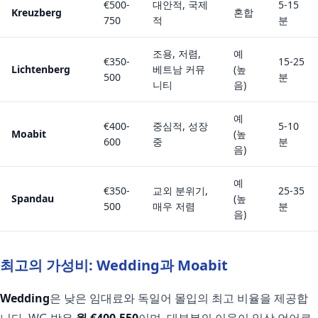
€500-
대안적, 국제
5-15
Kreuzberg
혼합
750
적
분
조용, 저렴,
예
€350-
15-25
Lichtenberg
베트남 커뮤
(높
500
분
니티
음)
예
€400-
중심적, 성장
5-10
Moabit
(높
600
중
분
음)
예
€350-
교외 분위기,
25-35
Spandau
(높
500
매우 저렴
분
음)
최고의 가성비: Wedding과 Moabit
Wedding
은 낮은 임대료와 독일어 몰입의 최고 비율을 제공합
니다. WG 방은
월 €400-550
이며, 대부분의 이웃이 일상 언어로