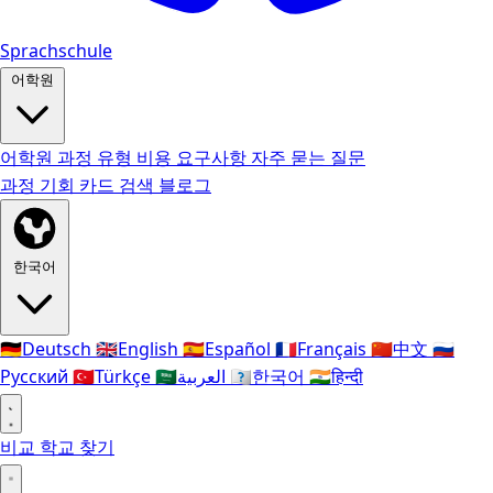
Sprachschule
어학원
어학원
과정 유형
비용
요구사항
자주 묻는 질문
과정
기회 카드
검색
블로그
한국어
🇩🇪
Deutsch
🇬🇧
English
🇪🇸
Español
🇫🇷
Français
🇨🇳
中文
🇷🇺
Русский
🇹🇷
Türkçe
🇸🇦
العربية
🇰🇷
한국어
🇮🇳
हिन्दी
비교
학교 찾기