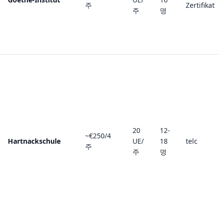
주
Zertifikat
주
명
20
12-
~€250/4
Hartnackschule
UE/
18
telc
주
주
명