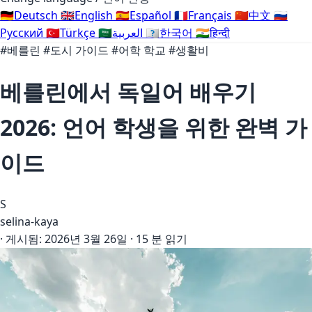
🇩🇪
Deutsch
🇬🇧
English
🇪🇸
Español
🇫🇷
Français
🇨🇳
中文
🇷🇺
Русский
🇹🇷
Türkçe
🇸🇦
العربية
🇰🇷
한국어
🇮🇳
हिन्दी
#베를린
#도시 가이드
#어학 학교
#생활비
베를린에서 독일어 배우기
2026: 언어 학생을 위한 완벽 가
이드
S
selina-kaya
·
게시됨:
2026년 3월 26일
·
15 분 읽기