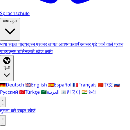
Sprachschule
भाषा स्कूल
भाषा स्कूल
पाठ्यक्रम प्रकार
लागत
आवश्यकताएँ
अक्सर पूछे जाने वाले प्रश्न
पाठ्यक्रम
चांसेनकार्टे
खोज
ब्लॉग
हिन्दी
🇩🇪
Deutsch
🇬🇧
English
🇪🇸
Español
🇫🇷
Français
🇨🇳
中文
🇷🇺
Русский
🇹🇷
Türkçe
🇸🇦
العربية
🇰🇷
한국어
🇮🇳
हिन्दी
तुलना करें
स्कूल खोजें