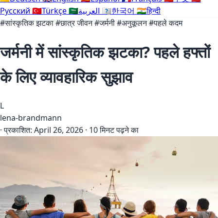
Русский
🇹🇷
Türkçe
🇸🇦
العربية
🇰🇷
한국어
🇮🇳
हिन्दी
#सांस्कृतिक झटका
#छात्र जीवन
#जर्मनी
#अनुकूलन
#पहले कदम
जर्मनी में सांस्कृतिक झटका? पहले हफ्तों
के लिए व्यावहारिक सुझाव
L
lena-brandmann
·
प्रकाशित:
April 26, 2026
·
10 मिनट पढ़ने का