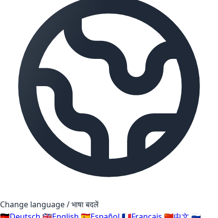
Change language / भाषा बदलें
🇩🇪
Deutsch
🇬🇧
English
🇪🇸
Español
🇫🇷
Français
🇨🇳
中文
🇷🇺