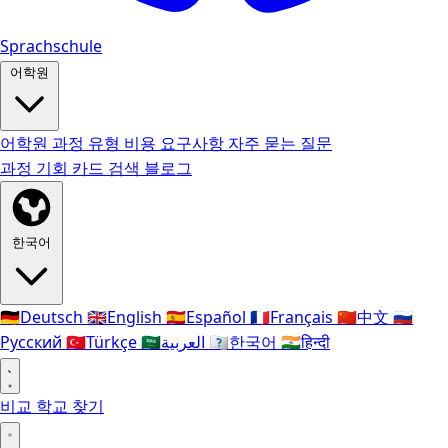
Sprachschule
어학원
어학원
과정 유형
비용
요구사항
자주 묻는 질문
과정
기회 카드
검색
블로그
한국어
🇩🇪
Deutsch
🇬🇧
English
🇪🇸
Español
🇫🇷
Français
🇨🇳
中文
🇷🇺
Русский
🇹🇷
Türkçe
🇸🇦
العربية
🇰🇷
한국어
🇮🇳
हिन्दी
비교
학교 찾기