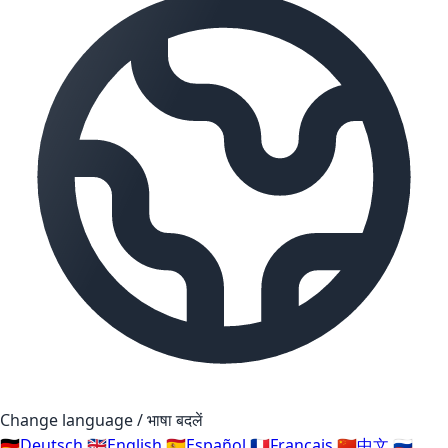
Change language / भाषा बदलें
🇩🇪
Deutsch
🇬🇧
English
🇪🇸
Español
🇫🇷
Français
🇨🇳
中文
🇷🇺