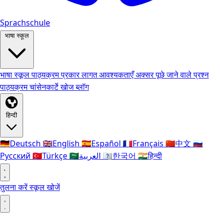
Sprachschule
भाषा स्कूल
भाषा स्कूल
पाठ्यक्रम प्रकार
लागत
आवश्यकताएँ
अक्सर पूछे जाने वाले प्रश्न
पाठ्यक्रम
चांसेनकार्टे
खोज
ब्लॉग
हिन्दी
🇩🇪
Deutsch
🇬🇧
English
🇪🇸
Español
🇫🇷
Français
🇨🇳
中文
🇷🇺
Русский
🇹🇷
Türkçe
🇸🇦
العربية
🇰🇷
한국어
🇮🇳
हिन्दी
तुलना करें
स्कूल खोजें