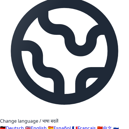
Change language / भाषा बदलें
🇩🇪
Deutsch
🇬🇧
English
🇪🇸
Español
🇫🇷
Français
🇨🇳
中文
🇷🇺