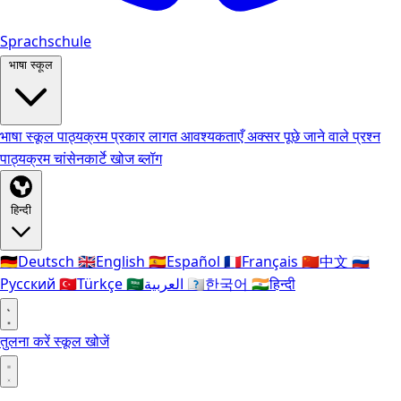
Sprachschule
भाषा स्कूल
भाषा स्कूल
पाठ्यक्रम प्रकार
लागत
आवश्यकताएँ
अक्सर पूछे जाने वाले प्रश्न
पाठ्यक्रम
चांसेनकार्टे
खोज
ब्लॉग
हिन्दी
🇩🇪
Deutsch
🇬🇧
English
🇪🇸
Español
🇫🇷
Français
🇨🇳
中文
🇷🇺
Русский
🇹🇷
Türkçe
🇸🇦
العربية
🇰🇷
한국어
🇮🇳
हिन्दी
तुलना करें
स्कूल खोजें