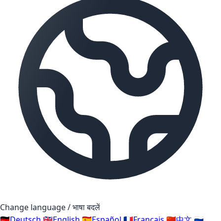
Change language / भाषा बदलें
🇩🇪
Deutsch
🇬🇧
English
🇪🇸
Español
🇫🇷
Français
🇨🇳
中文
🇷🇺