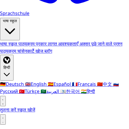
Sprachschule
भाषा स्कूल
भाषा स्कूल
पाठ्यक्रम प्रकार
लागत
आवश्यकताएँ
अक्सर पूछे जाने वाले प्रश्न
पाठ्यक्रम
चांसेनकार्टे
खोज
ब्लॉग
हिन्दी
🇩🇪
Deutsch
🇬🇧
English
🇪🇸
Español
🇫🇷
Français
🇨🇳
中文
🇷🇺
Русский
🇹🇷
Türkçe
🇸🇦
العربية
🇰🇷
한국어
🇮🇳
हिन्दी
तुलना करें
स्कूल खोजें