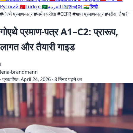
Русский
🇹🇷
Türkçe
🇸🇦
العربية
🇰🇷
한국어
🇮🇳
हिन्दी
#गोएथे प्रमाण-पत्र
#जर्मन परीक्षा
#CEFR
#भाषा प्रमाण-पत्र
#परीक्षा तैयारी
गोएथे प्रमाण-पत्र A1–C2: प्रारूप,
लागत और तैयारी गाइड
L
lena-brandmann
·
प्रकाशित:
April 24, 2026
·
8 मिनट पढ़ने का