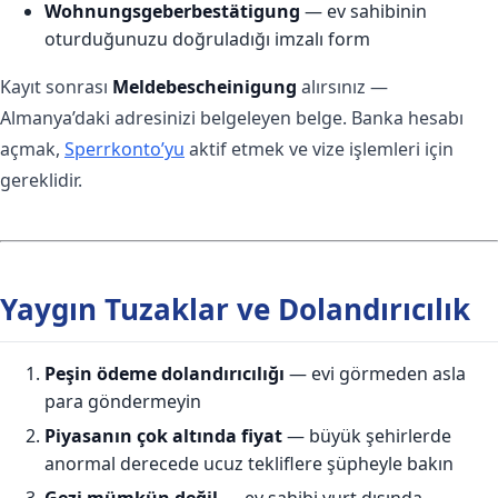
Wohnungsgeberbestätigung
— ev sahibinin
oturduğunuzu doğruladığı imzalı form
Kayıt sonrası
Meldebescheinigung
alırsınız —
Almanya’daki adresinizi belgeleyen belge. Banka hesabı
açmak,
Sperrkonto’yu
aktif etmek ve vize işlemleri için
gereklidir.
Yaygın Tuzaklar ve Dolandırıcılık
Peşin ödeme dolandırıcılığı
— evi görmeden asla
para göndermeyin
Piyasanın çok altında fiyat
— büyük şehirlerde
anormal derecede ucuz tekliflere şüpheyle bakın
Gezi mümkün değil
— ev sahibi yurt dışında