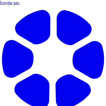
İçeriğe geç