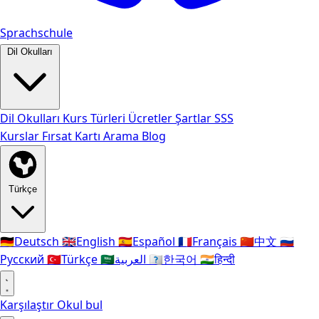
Sprachschule
Dil Okulları
Dil Okulları
Kurs Türleri
Ücretler
Şartlar
SSS
Kurslar
Fırsat Kartı
Arama
Blog
Türkçe
🇩🇪
Deutsch
🇬🇧
English
🇪🇸
Español
🇫🇷
Français
🇨🇳
中文
🇷🇺
Русский
🇹🇷
Türkçe
🇸🇦
العربية
🇰🇷
한국어
🇮🇳
हिन्दी
Karşılaştır
Okul bul