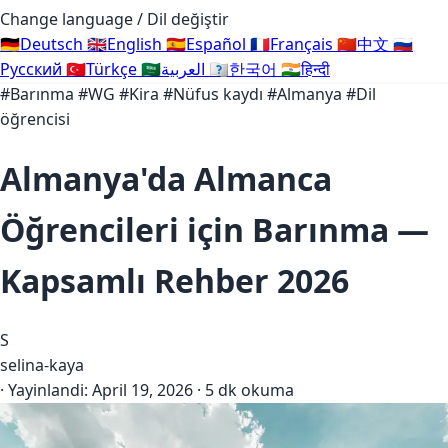
Change language / Dil değiştir
🇩🇪
Deutsch
🇬🇧
English
🇪🇸
Español
🇫🇷
Français
🇨🇳
中文
🇷🇺
Русский
🇹🇷
Türkçe
🇸🇦
العربية
🇰🇷
한국어
🇮🇳
हिन्दी
#Barınma
#WG
#Kira
#Nüfus kaydı
#Almanya
#Dil
öğrencisi
Almanya'da Almanca
Öğrencileri için Barınma —
Kapsamlı Rehber 2026
S
selina-kaya
·
Yayinlandi:
April 19, 2026
·
5 dk okuma