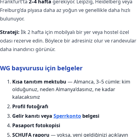
Frankfurt’ta
2–4 hafta
gerekiyor. Leipzig, Heidelberg veya
Freiburg’da piyasa daha az yoğun ve genellikle daha hızlı
bulunuyor.
Strateji:
İlk 2 hafta için mobilyalı bir yer veya hostel özel
odası rezerve edin. Böylece bir adresiniz olur ve randevular
daha inandırıcı görünür.
WG başvurusu için belgeler
Kısa tanıtım mektubu
— Almanca, 3–5 cümle: kim
olduğunuz, neden Almanya’dasınız, ne kadar
kalacaksınız
Profil fotoğrafı
Gelir kanıtı veya
Sperrkonto
belgesi
Pasaport fotokopisi
SCHUFA raporu
— yoksa, yeni geldiğinizi açıklayın