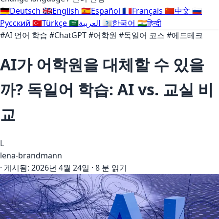
🇩🇪
Deutsch
🇬🇧
English
🇪🇸
Español
🇫🇷
Français
🇨🇳
中文
🇷🇺
Русский
🇹🇷
Türkçe
🇸🇦
العربية
🇰🇷
한국어
🇮🇳
हिन्दी
#AI 언어 학습
#ChatGPT
#어학원
#독일어 코스
#에드테크
AI가 어학원을 대체할 수 있을
까? 독일어 학습: AI vs. 교실 비
교
L
lena-brandmann
·
게시됨:
2026년 4월 24일
·
8 분 읽기