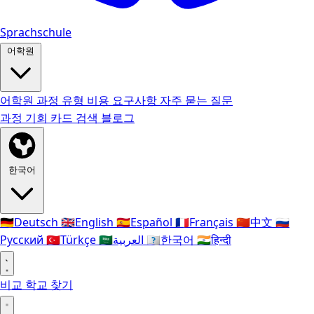
Sprachschule
어학원
어학원
과정 유형
비용
요구사항
자주 묻는 질문
과정
기회 카드
검색
블로그
한국어
🇩🇪
Deutsch
🇬🇧
English
🇪🇸
Español
🇫🇷
Français
🇨🇳
中文
🇷🇺
Русский
🇹🇷
Türkçe
🇸🇦
العربية
🇰🇷
한국어
🇮🇳
हिन्दी
비교
학교 찾기