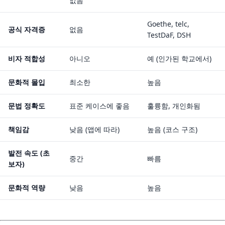
없음
Goethe, telc,
공식 자격증
없음
TestDaF, DSH
비자 적합성
아니오
예 (인가된 학교에서)
문화적 몰입
최소한
높음
문법 정확도
표준 케이스에 좋음
훌륭함, 개인화됨
책임감
낮음 (앱에 따라)
높음 (코스 구조)
발전 속도 (초
중간
빠름
보자)
문화적 역량
낮음
높음