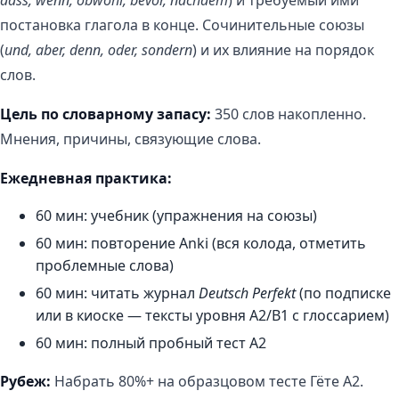
dass, wenn, obwohl, bevor, nachdem
) и требуемый ими
постановка глагола в конце. Сочинительные союзы
(
und, aber, denn, oder, sondern
) и их влияние на порядок
слов.
Цель по словарному запасу:
350 слов накопленно.
Мнения, причины, связующие слова.
Ежедневная практика:
60 мин: учебник (упражнения на союзы)
60 мин: повторение Anki (вся колода, отметить
проблемные слова)
60 мин: читать журнал
Deutsch Perfekt
(по подписке
или в киоске — тексты уровня A2/B1 с глоссарием)
60 мин: полный пробный тест A2
Рубеж:
Набрать 80%+ на образцовом тесте Гёте A2.