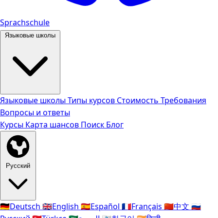
Sprachschule
Языковые школы
Языковые школы
Типы курсов
Стоимость
Требования
Вопросы и ответы
Курсы
Карта шансов
Поиск
Блог
Русский
🇩🇪
Deutsch
🇬🇧
English
🇪🇸
Español
🇫🇷
Français
🇨🇳
中文
🇷🇺