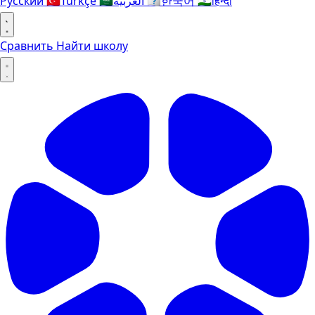
Русский
🇹🇷
Türkçe
🇸🇦
العربية
🇰🇷
한국어
🇮🇳
हिन्दी
Сравнить
Найти школу