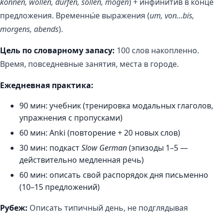
können, wollen, dürfen, sollen, mögen
) + инфинитив в конце
предложения. Временны́е выражения (
um, von…bis,
morgens, abends
).
Цель по словарному запасу:
100 слов накопленно.
Время, повседневные занятия, места в городе.
Ежедневная практика:
90 мин: учебник (тренировка модальных глаголов,
упражнения с пропусками)
60 мин: Anki (повторение + 20 новых слов)
30 мин: подкаст
Slow German
(эпизоды 1–5 —
действительно медленная речь)
60 мин: описать свой распорядок дня письменно
(10–15 предложений)
Рубеж:
Описать типичный день, не подглядывая