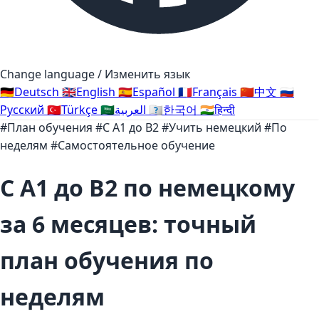
Change language / Изменить язык
🇩🇪
Deutsch
🇬🇧
English
🇪🇸
Español
🇫🇷
Français
🇨🇳
中文
🇷🇺
Русский
🇹🇷
Türkçe
🇸🇦
العربية
🇰🇷
한국어
🇮🇳
हिन्दी
#План обучения
#С A1 до B2
#Учить немецкий
#По
неделям
#Самостоятельное обучение
С A1 до B2 по немецкому
за 6 месяцев: точный
план обучения по
неделям